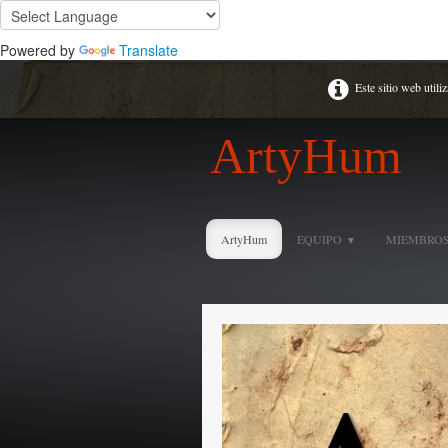
Powered by
Translate
Este sitio web utili
ArtyHum
ArtyHum
EQUIPO
MIEMBROS
▼