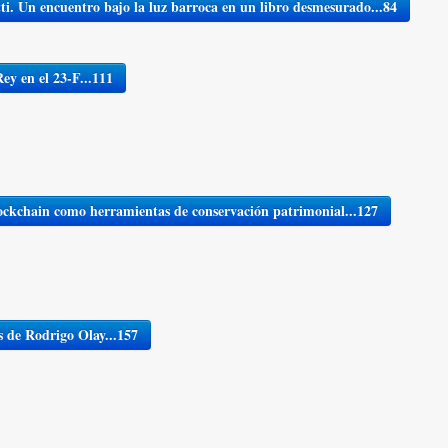
i. Un encuentro bajo la luz barroca en un libro desmesurado...84
ey en el 23-F...111
lockchain como herramientas de conservación patrimonial...127
os de Rodrigo Olay...157