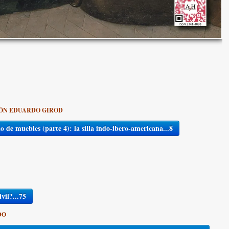
TÓN EDUARDO GIROD
ño de muebles (parte 4): la silla indo-ibero-americana...8
vil?...75
DO