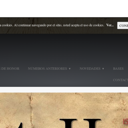
za cookies. Al continuar navegando por el sitio, usted acepta el uso de cookies.
Ver...
CON
 DE HONOR
NÚMEROS ANTERIORES
NOVEDADES
BASES
▼
▼
CONTAC